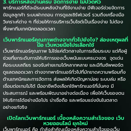
3. บริการหลังบ้านครบ จัดการง่าย ไม่ปวดหัว
พาร์ทเนอร์ที่ดีจะมีระบบหลังบ้านที่ใช้งานง่าย มีฟีเจอร์ช่วยจัดการ
ข้อมูลลูกค้า ระบบฝากถอน การดูแลเซิร์ฟเวอร์ รวมถึงเครื่องมือ
วิเคราะห์ต่าง ๆ ที่ช่วยให้การบริหารเว็บไซต์เป็นเรื่องง่าย ไม่ต้อง
พึ่งพาทีมเทคนิคตลอดเวลา
เว็บพาร์ทเนอร์คุณภาพต่างจากทั่วไปยังไง? ส่องเหตุผลที่
มือ เว็บหวยมือโปรเลือกใช้
เว็บพาร์ทเนอร์คุณภาพ ไม่ใช่แค่ตัวกลางในการเชื่อมระบบ แต่คือผู้
ช่วยที่ยกระดับการให้บริการของเว็บพนันแบบครบวงจร จุดเด่น
คือระบบเสถียร รองรับค่ายเกมได้หลากหลาย และมีทีมซัพพอร์ต
ดูแลตลอดเวลา ต่างจากพาร์ทเนอร์ทั่วไปที่มักขาดความพร้อมทั้ง
ด้านเทคนิคและการจัดการ ส่งผลให้เกิดปัญหาบ่อย ระบบล่ม หรือ
เชื่อมต่อเกมไม่ได้ มืออาชีพจึงเลือกใช้พาร์ทเนอร์ที่มั่นคง มี
ประสบการณ์ และพร้อมพัฒนาอย่างต่อเนื่อง เพื่อให้เว็บของตน
ให้บริการได้อย่างมือโปร น่าเชื่อถือ และพร้อมแข่งขันในตลาด
อย่างแท้จริง
เปิดโลกเว็บพาร์ทเนอร์ เบื้องหลังความสำเร็จของ เว็บ
หวยออนไลน์ ยุคใหม่
เว็บพาร์ทเนอร์ คือ กำลังสำคัญเบื้องหลังความสำเร็จของเว็บ